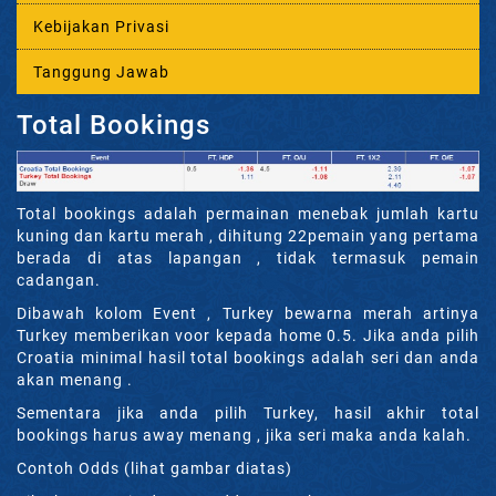
Kebijakan Privasi
Tanggung Jawab
Total Bookings
Total bookings adalah permainan menebak jumlah kartu
kuning dan kartu merah , dihitung 22pemain yang pertama
berada di atas lapangan , tidak termasuk pemain
cadangan.
Dibawah kolom Event , Turkey bewarna merah artinya
Turkey memberikan voor kepada home 0.5. Jika anda pilih
Croatia minimal hasil total bookings adalah seri dan anda
akan menang .
Sementara jika anda pilih Turkey, hasil akhir total
bookings harus away menang , jika seri maka anda kalah.
Contoh Odds (lihat gambar diatas)