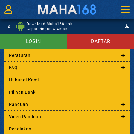
Download Maha168 apk
X
Cepat,Ringan & Aman
LOGIN
DAFTAR
Peraturan
FAQ
Hubungi Kami
Pilihan Bank
Panduan
Video Panduan
Penolakan