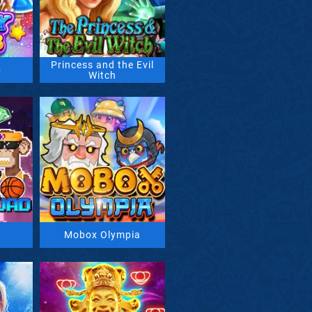
Princess and the Evil
b
Witch
Main Sekarang
Mobox Olympia
Main Sekarang