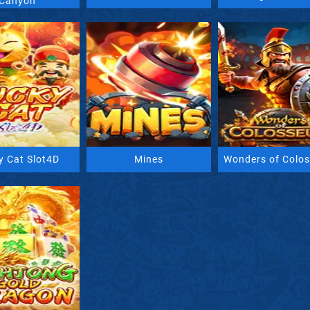
Canyon
arang
Main Sekarang
Main Sekarang
y Cat Slot4D
Mines
Wonders of Colo
arang