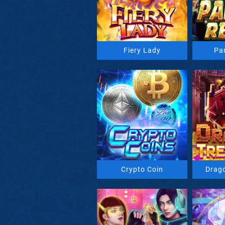
Fiery Lady
Pa
Main Sekarang
Main Sek
Crypto Coin
Drago
Main Sekarang
Main Sek