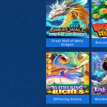
Main Sekarang
Main Sek
Great Wall of Meta
Bonsai
Dragon
Main Sekarang
Main Sek
Slithering Riches
Wonder