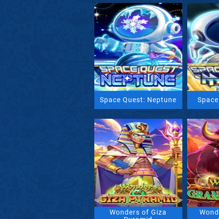
Main Sekarang
Main Sek
Space Quest: Neptune
Space
Main Sekarang
Main Sek
Wonders of Giza
Wond