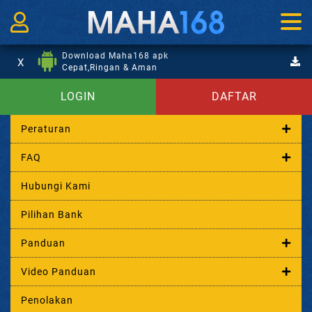
Download Maha168 apk
X
Cepat,Ringan & Aman
LOGIN
DAFTAR
Peraturan
FAQ
Hubungi Kami
Pilihan Bank
Panduan
Video Panduan
Penolakan