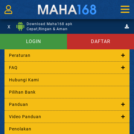
Download Maha168 apk
X
Cepat,Ringan & Aman
LOGIN
DAFTAR
Peraturan
FAQ
Hubungi Kami
Pilihan Bank
Panduan
Video Panduan
Penolakan