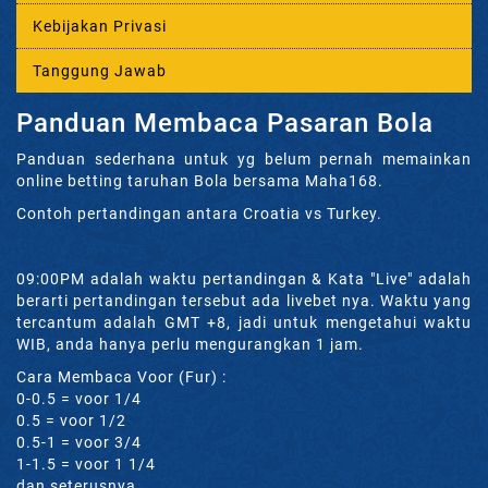
Kebijakan Privasi
Tanggung Jawab
Panduan Membaca Pasaran Bola
Panduan sederhana untuk yg belum pernah memainkan
online betting taruhan Bola bersama Maha168.
Contoh pertandingan antara Croatia vs Turkey.
09:00PM adalah waktu pertandingan & Kata "Live" adalah
berarti pertandingan tersebut ada livebet nya. Waktu yang
tercantum adalah GMT +8, jadi untuk mengetahui waktu
WIB, anda hanya perlu mengurangkan 1 jam.
Cara Membaca Voor (Fur) :
0-0.5 = voor 1/4
0.5 = voor 1/2
0.5-1 = voor 3/4
1-1.5 = voor 1 1/4
dan seterusnya