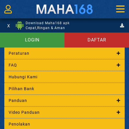
Download Maha168 apk
X
Cepat,Ringan & Aman
LOGIN
DAFTAR
Peraturan
FAQ
Hubungi Kami
Pilihan Bank
Panduan
Video Panduan
Penolakan