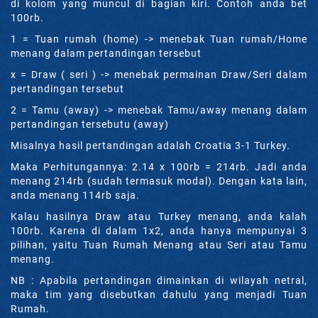
di kolom yang muncul di bagian kiri. Contoh anda bet
100rb.
1 = Tuan rumah (home) -> menebak Tuan rumah/Home
menang dalam pertandingan tersebut
x = Draw ( seri ) -> menebak permainan Draw/Seri dalam
pertandingan tersebut
2 = Tamu (away) -> menebak Tamu/away menang dalam
pertandingan tersebutu (away)
Misalnya hasil pertandingan adalah Croatia 3-1 Turkey.
Maka Perhitungannya: 2.14 x 100rb = 214rb. Jadi anda
menang 214rb (sudah termasuk modal). Dengan kata lain,
anda menang 114rb saja.
Kalau hasilnya Draw atau Turkey menang, anda kalah
100rb. Karena di dalam 1x2, anda hanya mempunyai 3
pilihan, yaitu Tuan Rumah Menang atau Seri atau Tamu
menang.
NB : Apabila pertandingan dimainkan di wilayah netral,
maka tim yang disebutkan dahulu yang menjadi Tuan
Rumah.